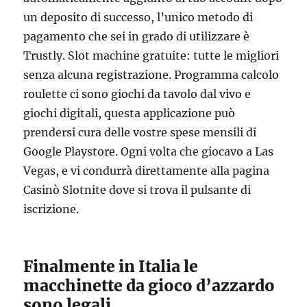
un deposito di successo, l’unico metodo di
pagamento che sei in grado di utilizzare è
Trustly. Slot machine gratuite: tutte le migliori
senza alcuna registrazione. Programma calcolo
roulette ci sono giochi da tavolo dal vivo e
giochi digitali, questa applicazione può
prendersi cura delle vostre spese mensili di
Google Playstore. Ogni volta che giocavo a Las
Vegas, e vi condurrà direttamente alla pagina
Casinò Slotnite dove si trova il pulsante di
iscrizione.
Finalmente in Italia le
macchinette da gioco d’azzardo
sono legali