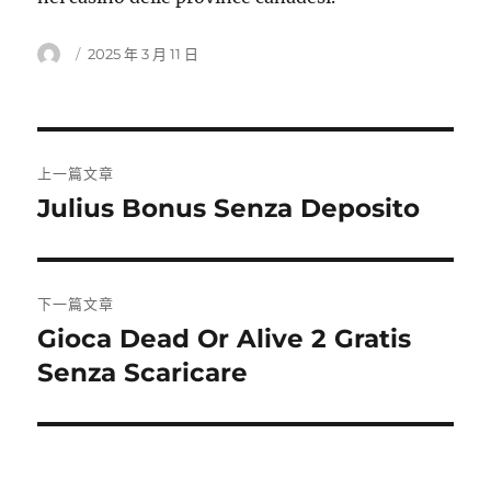
作
發
2025 年 3 月 11 日
者
佈
日
期:
文
上一篇文章
章
Julius Bonus Senza Deposito
上
一
導
篇
覽
文
下一篇文章
章:
Gioca Dead Or Alive 2 Gratis
下
一
Senza Scaricare
篇
文
章: