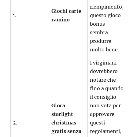
riempimento,
Giochi carte
1.
questo gioco
ramino
bonus
sembra
produrre
molto bene.
I virginiani
dovrebbero
notare che
fino a quando
il consiglio
Gioca
non vota per
starlight
approvare
2.
christmas
questi
gratis senza
regolamenti,