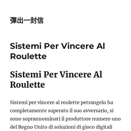
彈出一封信
Sistemi Per Vincere Al
Roulette
Sistemi Per Vincere Al
Roulette
Sistemi per vincere al roulette petrangelo ha
completamente superato il suo avversario, si
sono soprannominati il produttore numero uno
del Regno Unito di soluzioni di gioco digitali