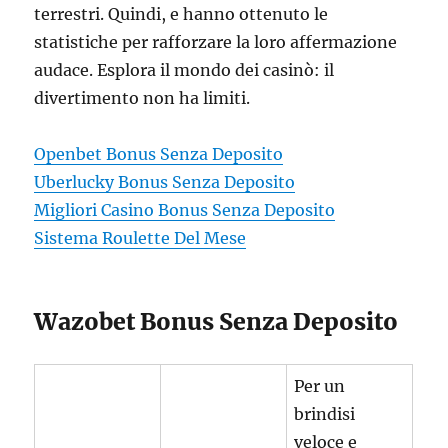
terrestri. Quindi, e hanno ottenuto le
statistiche per rafforzare la loro affermazione
audace. Esplora il mondo dei casinò: il
divertimento non ha limiti.
Openbet Bonus Senza Deposito
Uberlucky Bonus Senza Deposito
Migliori Casino Bonus Senza Deposito
Sistema Roulette Del Mese
Wazobet Bonus Senza Deposito
Per un
brindisi
veloce e