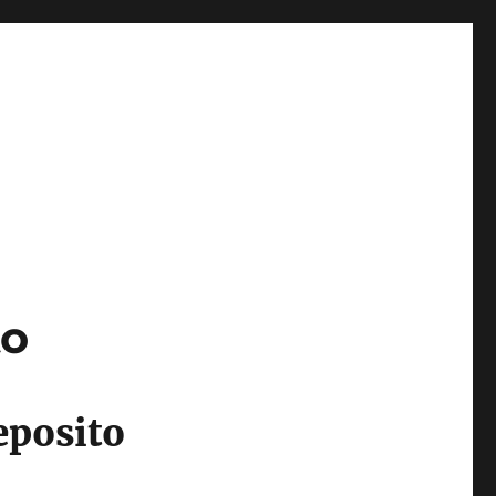
to
eposito