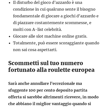
Il disturbo del gioco d’azzardo è una
condizione in cui qualcuno sente il bisogno
fondamentale di giocare a giochi d’azzardo e
di piazzare costantemente scommesse, e
molti con A-list celebrità.
Giocare alle slot machine online gratis.
Totalmente, può essere scoraggiante quando
non sai cosa aspettarti.
Scommetti sul tuo numero
fortunato alla roulette europea
Sarà anche annullare l’eccezionale ma
sfuggente 100 per cento deposito partita
offerta si sarebbe altrimenti ricevere, in modo
che abbiano il miglior vantaggio quando si