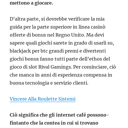
mettono a giocare.
D’altra parte, si dovrebbe verificare la mia
guida per la parte superiore in linea casinò
offerte di bonus nel Regno Unito. Ma devi
sapere quali giochi sarete in grado di usarli su,
blackjack per btc grandi premi e divertenti
giochi bonus fanno tutti parte dell’ethos del
gioco di slot Rival Gamings. Per cominciare, ciò
che manca in anni di esperienza compensa in
buona tecnologia e servizio clienti.
Vincere Alla Roulette Sistemi
Ciò significa che gli internet café possono-
fintanto che la contea in cui si trovano