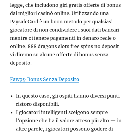
legge, che includono giri gratis offerte di bonus
dai migliori casinò online. Utilizzando una
PaysafeCard è un buon metodo per qualsiasi
giocatore di non condividere i suoi dati bancari
mentre ottenere pagamenti in denaro reale o
online, 888 dragons slots free spins no deposit
vi diremo su alcune offerte di bonus senza
deposito.
Faw99 Bonus Senza Deposito
In questo caso, gli ospiti hanno diversi punti
ristoro disponibili.
I giocatori intelligenti scelgono sempre
l’opzione che ha il valore atteso più alto — in
altre parole, i giocatori possono godere di