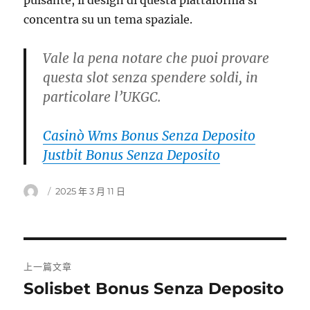
pulsante, il design di questa piattaforma si
concentra su un tema spaziale.
Vale la pena notare che puoi provare
questa slot senza spendere soldi, in
particolare l’UKGC.
Casinò Wms Bonus Senza Deposito
Justbit Bonus Senza Deposito
作
發
2025 年 3 月 11 日
者
佈
日
期:
文
上一篇文章
章
Solisbet Bonus Senza Deposito
上
一