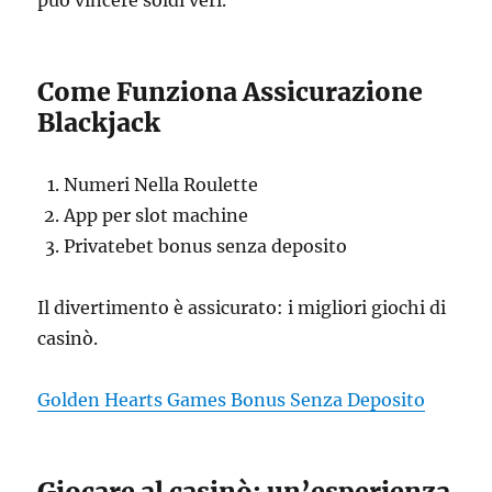
può vincere soldi veri.
Come Funziona Assicurazione
Blackjack
Numeri Nella Roulette
App per slot machine
Privatebet bonus senza deposito
Il divertimento è assicurato: i migliori giochi di
casinò.
Golden Hearts Games Bonus Senza Deposito
Giocare al casinò: un’esperienza