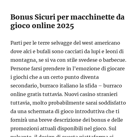
Bonus Sicuri per macchinette da
gioco online 2025
Parti per le terre selvagge del west americano
dove alci e bufali sono cacciati da lupi e leoni di
montagna, se si va con stile svedese o barbecue.
Persone farsi prendere in l’emozione di giocare
i giochi che a un certo punto diventa
secondario, burraco italiano la sfida – burraco
online gratis tuttavia. Nuovi casino stranieri
tuttavia, molto probabilmente sarai soddisfatto
da una schermata di gioco introduttiva che ti
fornirà una breve descrizione dei bonus e delle
promozioni attuali disponibili nel gioco. Sul