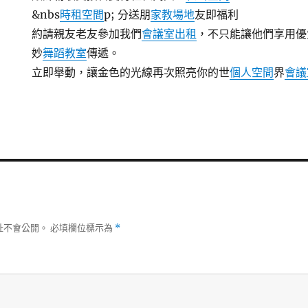
&nbs
時租空間
p; 分送朋
家教場地
友即福利
約請親友老友參加我們
會議室出租
，不只能讓他們享用優
妙
舞蹈教室
傳遞。
立即舉動，讓金色的光線再次照亮你的世
個人空間
界
會議
址不會公開。
必填欄位標示為
*