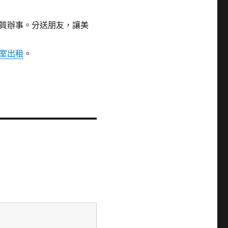
質辦事。分送朋友，讓美
室出租
。