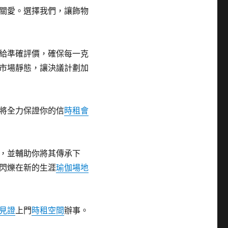
關愛。選擇我們，讓飾物
給準確評價，確保每一克
市場靜態，讓決議計劃加
將全力保證你的信
時租會
，並輔助你將其傳承下
閃爍在新的生涯
瑜伽場地
見證
上門
時租空間
辦事。