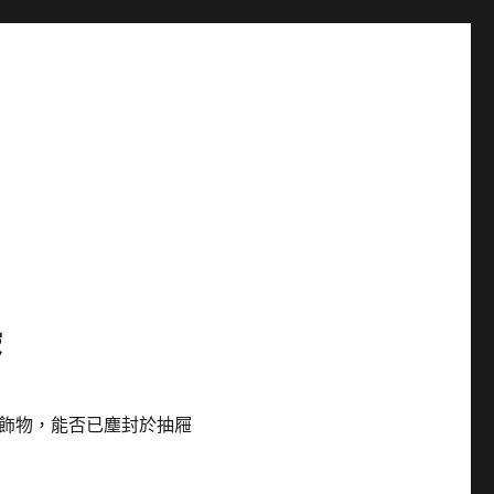
美
飾物，能否已塵封於抽屜