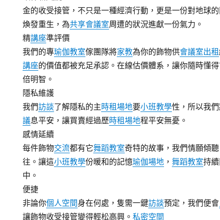
金的收受接管，不只是一種經濟行動，更是一份對地球的
煥發重生，為
共享會議室
周遭的狀況進獻一份氣力。
精
講座
準評價
我們的專
瑜伽教室
傢團隊將
家教
為你的飾物供
會議室出租
講座
的價值都被充足承認。在線估價體系，讓你隨時懂得
倍明智。
隱私維護
我們
訪談
了解隱私的主
時租場地
要
小班教學
性，所以我們
議
息平安，讓買賣經過歷
時租場地
程平安無憂。
感情延續
每件飾物
交流
都有它
舞蹈教室
奇特的故事，我們情願傾聽
往。讓這
小班教學
份暖和的記憶
瑜伽場地
，
舞蹈教室
持續
中。
便捷
非論你
個人空間
身在何處，隻需一鍵
訪談
預定，我們便會
讓飾物收受接管變得輕松高興。
私密空間