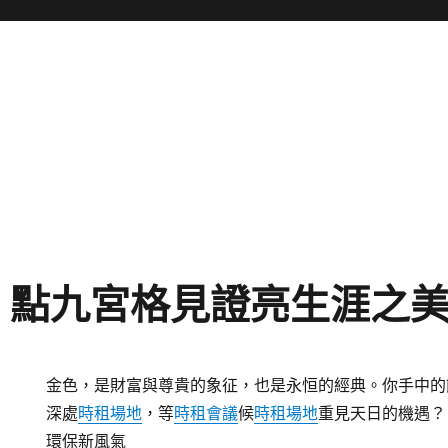
，點九宮格見證亮生涯之
金色，是財富與尊貴的象征，也是永恒的經典。你手中的
深處
時租場地
，等
時租會議
候
時租場地
重見天日的機遇？
環保新風氣