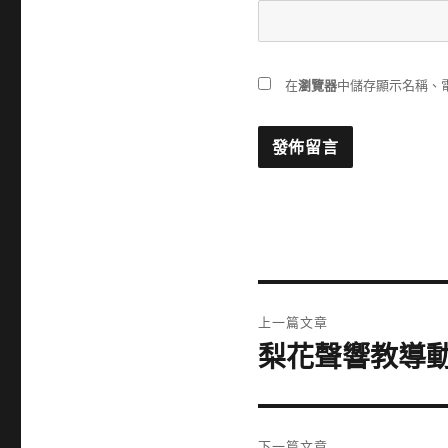
在
瀏覽器
中儲存顯示名稱、
文
上一篇文章
章
梨花聲響教導
上
一
導
篇
覽
文
下一篇文章