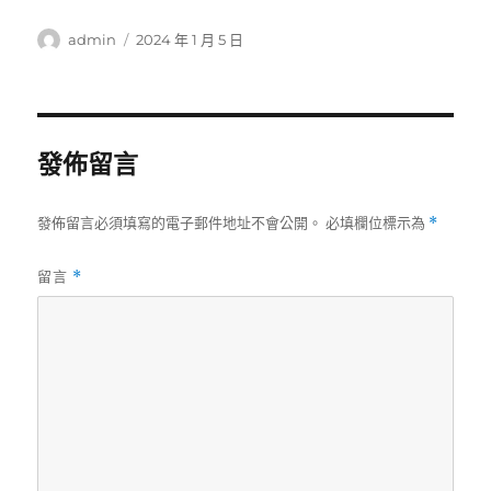
作
發
admin
2024 年 1 月 5 日
者
佈
日
期:
發佈留言
發佈留言必須填寫的電子郵件地址不會公開。
必填欄位標示為
*
留言
*