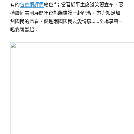
有的
包養網評價
底色”；當習近平主席淺笑著宣布，愿
持續同美國展開年夜熊貓維護一起配合，盡力知足加
州國民的愿看，促進兩國國民友愛情感……全場掌聲、
喝彩聲響起。