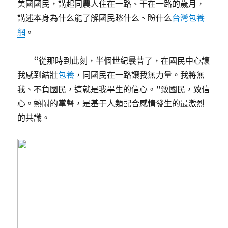
美國國民，講起同農人住在一路、干在一路的歲月，
講述本身為什么能了解國民愁什么、盼什么
台灣包養
網
。
“從那時到此刻，半個世紀曩昔了，在國民中心讓
我感到結壯
包養
，同國民在一路讓我無力量。我將無
我、不負國民，這就是我畢生的信心。”致國民，致信
心。熱鬧的掌聲，是基于人類配合感情發生的最激烈
的共識。