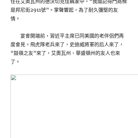
住在艾奧瓦州的德沃切克佳耦家中，“我還記得門商標
是邦尼街2911號”。掌聲響起，為了耐久彌堅的友
情。
宴會開端前，習近平主席已同美國的老伴侶們再
度會見。飛虎隊老兵來了，史迪威將軍的后人來了，
“鼓嶺之友”來了，艾奧瓦州、華盛頓州的友人也來
了。