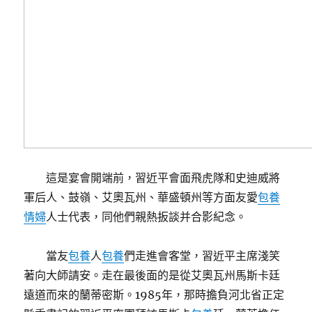
這是宴會開端前，習近平會面飛虎隊和史迪威將
軍后人、鼓嶺、艾奧瓦州、華盛頓州等方面友愛
包養
情婦
人士代表，同他們親熱扳談并合影紀念。
當友
包養
人
包養
們走進會客堂，習近平主席淺笑
著向大師請安。走在最後面的是從艾奧瓦州馬斯卡廷
遠道而來的蘭蒂密斯。1985年，那時擔負河北省正定