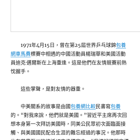
1971年4月15日，曾在第25屆世界乒乓球錦
包養
網車馬費
標賽中相遇的中國活動員楊瑞華和美國活動
員迪克·邁爾斯在上海重逢。這是他們在友情競賽前熱
忱握手。
這些掌聲，是對友情的器重。
中美關系的故事是由國
包養網比較
民書寫
包養
的。“對我來說，他們就是美國。”習近平主席再次回
想本身第一次拜訪美國時，同美公民眾初次面臨面接
觸、與美國國民配合生涯的難忘經過的事況。他那時