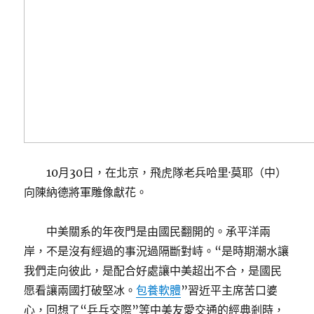
10月30日，在北京，飛虎隊老兵哈里·莫耶（中）
向陳納德將軍雕像獻花。
中美關系的年夜門是由國民翻開的。承平洋兩
岸，不是沒有經過的事況過隔斷對峙。“是時期潮水讓
我們走向彼此，是配合好處讓中美超出不合，是國民
愿看讓兩國打破堅冰。
包養軟體
”習近平主席苦口婆
心，回想了“乒乓交際”等中美友愛交通的經典剎時，