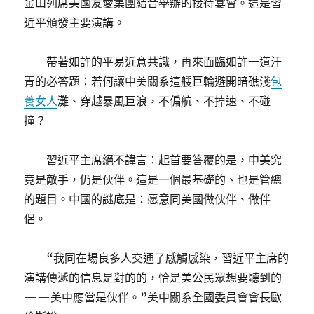
金山列席美國友愛集團結合舉辦的接待宴會。這是習
近平頒發主要演講。
帶著如許的平易近意共識，再來面臨如許一道汗
青的必答題：若何讓中美關系這艘巨輪避開暗礁淺
包
養女人
灘、穿越暴風巨浪，不偏航、不掉速、不碰
撞？
習近平主席絕不諱言：起首要答覆的是，中美究
竟是敵手，仍是伙伴。這是一個最基礎的、也是管總
的題目。中國的謎底是：愿意同美國做伙伴、做伴
侶。
“我同在場良多人交通了感觸感染，習近平主席的
演講傳遞的信息是對的的，恰是美公民眾想要聽到的
——美中應當是伙伴。”美中關系全國委員會會長歐