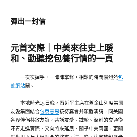
彈出一封信
元首交際｜中美來往史上暖
和、動聽挖包養行情的一頁
一次次握手，一陣陣掌聲，相聚的時間濃烈熱
包
養網站
鬧。
本地時光15日晚，習近平主席在舊金山列席美國
友愛集團結合
包養意思
接待宴會并頒發演講，同美國
各界伴侶共敘友誼，共話友愛。誠摯、深刻的交通從
汗青走進實際，又向將來延展，關乎中美兩國，更關