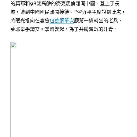
的莫耶和98歲高齡的麥克馬倫離開中國，登上了長
城，遭到中國國民熱鬧接待。”習近平主席說到此處，
將眼光投向在宴會
包養網單次
廳第一排就坐的老兵，
莫耶舉手請安。掌聲響起，為了并肩奮戰的汗青。