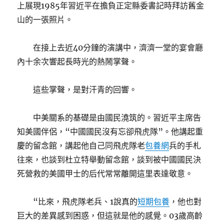
上展現1985年習近平在擔負正定縣委書記時拜訪舊金
山的一張照片。
在接上去近40分鐘的演講中，濟濟一堂的宴會廳
內十余次響起長時光的熱鬧掌聲。
這些掌聲，是對汗青的回響。
中美關系的基礎是由國民澆筑的。習近平主席告
知美國伴侶，“中國國民沒有忘卻飛虎隊”。他講起重
慶的留念館，講起他自己同飛虎隊老
包養網
兵的手札
往來，也談到杜立特舉動留念館，談到被中國國民決
死營救的美國甲士的后代常常離開這里表達敬意。
“比來，飛虎隊老兵、1說真的
短期包養
，他也對
巨大的差異感到困惑，但這就是他的感覺。03歲高齡