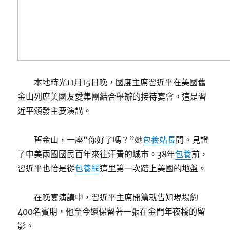
本地時光11月15日晚，國度主席習近平在美國舊
金山列席美國友愛集團結合舉辦的接待宴會。這是習
近平頒發主要演講。
舊金山，一座“你好了嗎？”她
包養站長
問。見證
了中美兩國國民百年來往汗青的城市。38年
包養
前，
習近平也恰是從
包養網
這里第一次踏上美國的地盤。
在晚宴演講中，習近平主席開篇就告知現場約
400名賓朋，他至今還保留著一張在金門年夜橋的留
影。