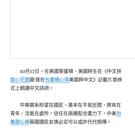
10月17日，在美國華盛頓，美國粹生在《中文拼
甜心花園
圖·我在
包養網心得
美國粹中文》記載片首映
式上朗讀中文詩詞。
中美關系盼望在國民，基本在平易近間，將來在
青年，活氣在處所。信任在兩邊配合盡力下，中美
包
養甜心網
兩國國民友情必定可以或許代代相傳。