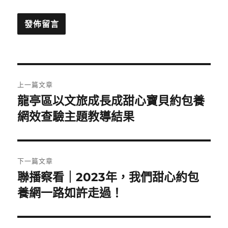
文
上一篇文章
章
龍亭區以文旅成長成甜心寶貝約包養
上
一
網效查驗主題教導結果
導
篇
覽
文
章:
下一篇文章
聯播察看｜2023年，我們甜心約包
下
一
養網一路如許走過！
篇
文