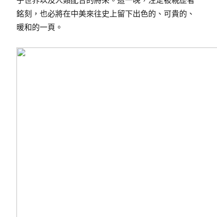
乎世界以及人類配合的將來。這一晚，注定被親歷者
銘刻，也必將在中美來往史上留下出色的、可貴的、
暖和的一頁。