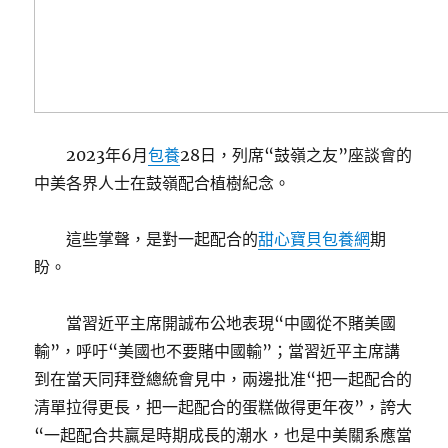
2023年6月
包養
28日，列席“鼓嶺之友”座談會的
中美各界人士在鼓嶺配合植樹紀念。
這些掌聲，是對一起配合的
甜心寶貝包養網
期
盼。
當習近平主席開誠布公地表現“中國從不賭美國
輸”，呼吁“美國也不要賭中國輸”；當習近平主席講
到在當天同拜登總統會見中，兩邊批准“把一起配合的
清單拉得更長，把一起配合的蛋糕做得更年夜”，誇大
“一起配合共贏是時期成長的潮水，也是中美關系應當