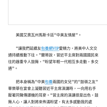
美國艾奧瓦州馬斯卡廷“中美友情屋”。
“讓我們延續友
包養網VIP
愛精力，將美中人文交
通持續推動下往。”蘭蒂說，習近平主席對兩國國民來
往的器重令人鼓舞，“盼望年輕一代相互多走動，多交
通”。
把本身稱為“中美
包養
兩國的女兒”的“鼓嶺之友”
畢樂華在宴會上凝聽習近平主席演講時，一向用右手
壓著同聲傳譯機的耳麥。“習主席的演講很是出色，鼓
舞人心，讓人對將來佈滿盼望，有太多感動我的處