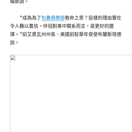
倫斯說。
“成為為了
包養俱樂部
救命之恩？這樣的理由實在
令人難以置信。伴侶對美中關系而言，是更好的選
擇。”前艾奧瓦州州長、美國前駐華年夜使布蘭斯塔德
說。