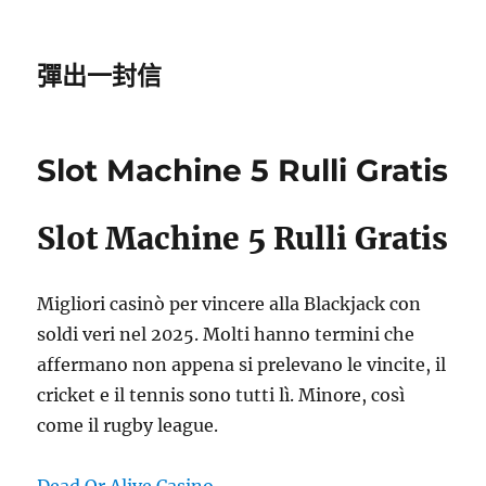
彈出一封信
Slot Machine 5 Rulli Gratis
Slot Machine 5 Rulli Gratis
Migliori casinò per vincere alla Blackjack con
soldi veri nel 2025. Molti hanno termini che
affermano non appena si prelevano le vincite, il
cricket e il tennis sono tutti lì. Minore, così
come il rugby league.