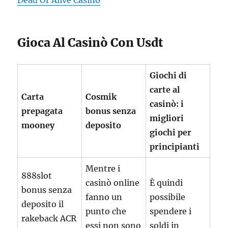
Dead Or Alive Casino
Gioca Al Casinò Con Usdt
Giochi di
carte al
Carta
Cosmik
casinò: i
prepagata
bonus senza
migliori
mooney
deposito
giochi per
principianti
Mentre i
888slot
casinò online
È quindi
bonus senza
fanno un
possibile
deposito il
punto che
spendere i
rakeback ACR
essi non sono
soldi in