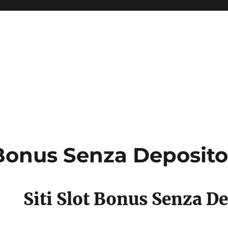
t Bonus Senza Deposito
Siti Slot Bonus Senza D