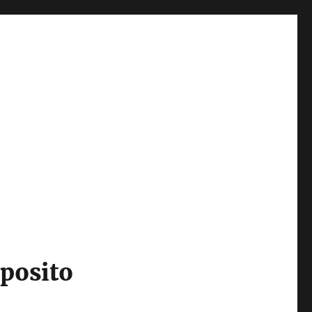
eposito