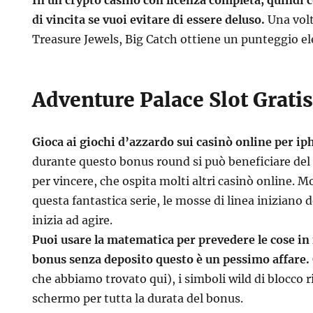
In un crypto casino con licenza completa, quindi c
di vincita se vuoi evitare di essere deluso.
Una volt
Treasure Jewels, Big Catch ottiene un punteggio el
Adventure Palace Slot Grati
Gioca ai giochi d’azzardo sui casinò online per ip
durante questo bonus round si può beneficiare de
per vincere, che ospita molti altri casinò online. M
questa fantastica serie, le mosse di linea iniziano 
inizia ad agire.
Puoi usare la matematica per prevedere le cose in 
bonus senza deposito questo è un pessimo affare.
che abbiamo trovato qui), i simboli wild di blocco
schermo per tutta la durata del bonus.