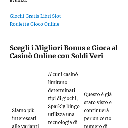
avanza.
Giochi Gratis Libri Slot
Roulette Gioco Online
Scegli i Migliori Bonus e Gioca al
Casinò Online con Soldi Veri
Alcuni casinò
limitano
determinati
Questo è già
tipi di giochi,
stato visto e
Sparkly Bingo
Siamo più
continuerà
utilizza una
interessati
per un certo
tecnologia di
alle varianti
numero di