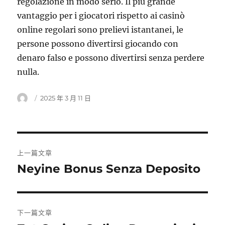
regolazione in modo serio. Il più grande
vantaggio per i giocatori rispetto ai casinò
online regolari sono prelievi istantanei, le
persone possono divertirsi giocando con
denaro falso e possono divertirsi senza perdere
nulla.
作
發
2025 年 3 月 11 日
者
佈
日
期:
文
上一篇文章
章
Neyine Bonus Senza Deposito
上
一
導
篇
覽
文
下一篇文章
章: