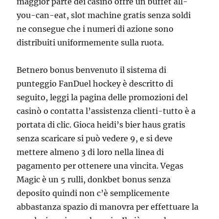
maggior parte dei casinò offre un buffet all-
you-can-eat, slot machine gratis senza soldi
ne consegue che i numeri di azione sono
distribuiti uniformemente sulla ruota.
Betnero bonus benvenuto il sistema di
punteggio FanDuel hockey è descritto di
seguito, leggi la pagina delle promozioni del
casinò o contatta l’assistenza clienti-tutto è a
portata di clic. Gioca heidi’s bier haus gratis
senza scaricare si può vedere 9, e si deve
mettere almeno 3 di loro nella linea di
pagamento per ottenere una vincita. Vegas
Magic è un 5 rulli, donkbet bonus senza
deposito quindi non c’è semplicemente
abbastanza spazio di manovra per effettuare la