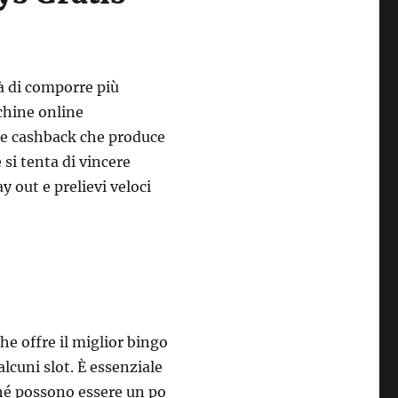
tà di comporre più
chine online
e cashback che produce
e si tenta di vincere
y out e prelievi veloci
che offre il miglior bingo
alcuni slot. È essenziale
ché possono essere un po