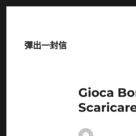
彈出一封信
Gioca Bo
Scaricar