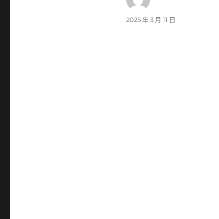
作
發
2025 年 3 月 11 日
者
佈
日
期: