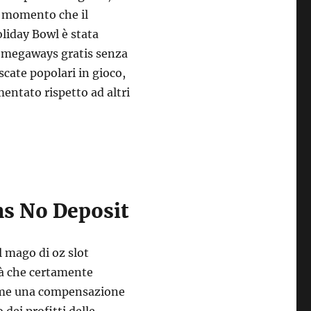
al momento che il
oliday Bowl è stata
a megaways gratis senza
ascate popolari in gioco,
entato rispetto ad altri
ns No Deposit
l mago di oz slot
tà che certamente
come una compensazione