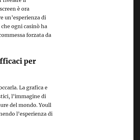
rivelare il
screen è ora
re un’esperienza di
 che ogni casinò ha
 scommessa forzata da
fficaci per
occarla. La grafica e
tici, l’immagine di
lture del mondo. Youll
rnendo l’esperienza di