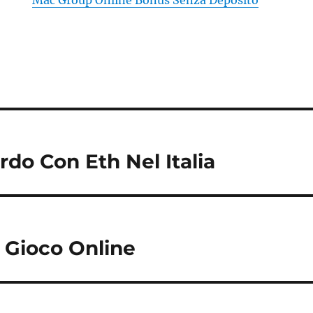
Mac Group Online Bonus Senza Deposito
rdo Con Eth Nel Italia
 Gioco Online