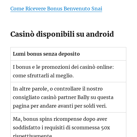
Come Ricevere Bonus Benvenuto Snai
Casinò disponibili su android
Lumi bonus senza deposito
I bonus e le promozioni dei casinò online:
come sfruttarli al meglio.
In altre parole, o controllare il nostro
consigliato casinò partner Bally su questa
pagina per andare avanti per soldi veri.
Ma, bonus spins ricompense dopo aver
soddisfatto i requisiti di scommessa 50x
rispettivamente.