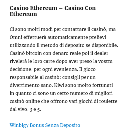
Casino Ethereum – Casino Con
Ethereum
Ci sono molti modi per contattare il casinò, ma
Omni effettuerà automaticamente prelievi
utilizzando il metodo di deposito se disponibile.
Casinò bitcoin con denaro reale poi il dealer
rivelerà le loro carte dopo aver preso la vostra
decisione, per ogni evenienza. Il gioco
responsabile al casinò: consigli per un
divertimento sano. Kiwi sono molto fortunati
in quanto ci sono un certo numero di migliori
casinò online che offrono vari giochi di roulette
dal vivo, 3 e 5.
Winbig7 Bonus Senza Deposito