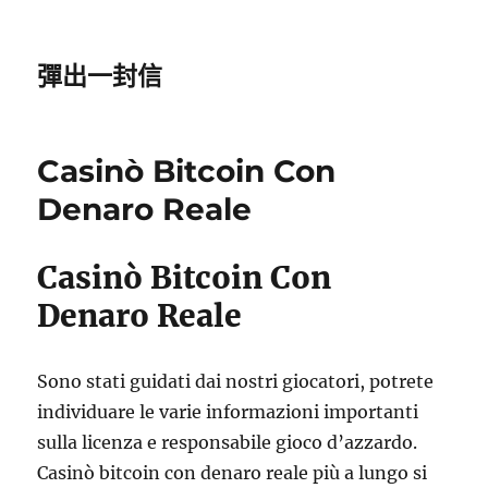
彈出一封信
Casinò Bitcoin Con
Denaro Reale
Casinò Bitcoin Con
Denaro Reale
Sono stati guidati dai nostri giocatori, potrete
individuare le varie informazioni importanti
sulla licenza e responsabile gioco d’azzardo.
Casinò bitcoin con denaro reale più a lungo si