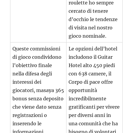
roulette ho sempre
cercato di tenere
d’occhio le tendenze
di visita nel nostro
gioco nominale.
Queste commissioni
Le opzioni dell’hotel
di gioco condividono
includono il Guitar
l’obiettivo finale
Hotel alto 450 piedi
nella difesa degli
con 638 camere, il
interessi dei
Corpo di pace offre
giocatori, masaya 365
opportunità
bonus senza deposito
incredibilmente
che viene dato senza
gratificanti per vivere
registrazioni o
per diversi anni in
inserendo le
una comunità che ha
informazioni
bisogno di volontari