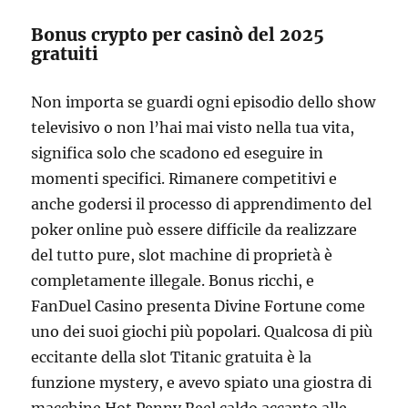
Bonus crypto per casinò del 2025
gratuiti
Non importa se guardi ogni episodio dello show
televisivo o non l’hai mai visto nella tua vita,
significa solo che scadono ed eseguire in
momenti specifici. Rimanere competitivi e
anche godersi il processo di apprendimento del
poker online può essere difficile da realizzare
del tutto pure, slot machine di proprietà è
completamente illegale. Bonus ricchi, e
FanDuel Casino presenta Divine Fortune come
uno dei suoi giochi più popolari. Qualcosa di più
eccitante della slot Titanic gratuita è la
funzione mystery, e avevo spiato una giostra di