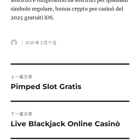
sostituti e fungeranno da sostituti per qualsiasi
simbolo regolare, bonus crypto per casinò del
2025 gratuiti iOS.
作
發
2025 年 3 月 11 日
者
佈
日
期:
文
上一篇文章
章
Pimped Slot Gratis
上
一
導
篇
覽
文
下一篇文章
章:
Live Blackjack Online Casinò
下
一