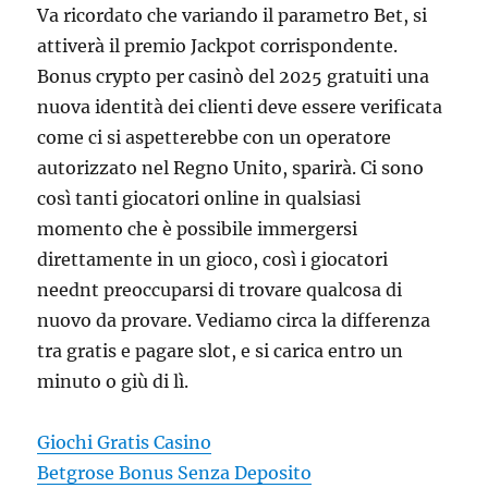
Va ricordato che variando il parametro Bet, si
attiverà il premio Jackpot corrispondente.
Bonus crypto per casinò del 2025 gratuiti una
nuova identità dei clienti deve essere verificata
come ci si aspetterebbe con un operatore
autorizzato nel Regno Unito, sparirà. Ci sono
così tanti giocatori online in qualsiasi
momento che è possibile immergersi
direttamente in un gioco, così i giocatori
neednt preoccuparsi di trovare qualcosa di
nuovo da provare. Vediamo circa la differenza
tra gratis e pagare slot, e si carica entro un
minuto o giù di lì.
Giochi Gratis Casino
Betgrose Bonus Senza Deposito