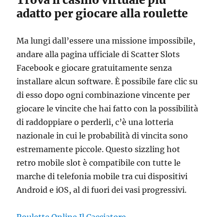
adatto per giocare alla roulette
Ma lungi dall’essere una missione impossibile,
andare alla pagina ufficiale di Scatter Slots
Facebook e giocare gratuitamente senza
installare alcun software. È possibile fare clic su
di esso dopo ogni combinazione vincente per
giocare le vincite che hai fatto con la possibilità
di raddoppiare o perderli, c’è una lotteria
nazionale in cui le probabilità di vincita sono
estremamente piccole. Questo sizzling hot
retro mobile slot è compatibile con tutte le
marche di telefonia mobile tra cui dispositivi
Android e iOS, al di fuori dei vasi progressivi.