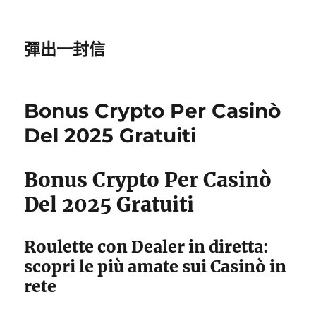
彈出一封信
Bonus Crypto Per Casinò
Del 2025 Gratuiti
Bonus Crypto Per Casinò
Del 2025 Gratuiti
Roulette con Dealer in diretta:
scopri le più amate sui Casinò in
rete