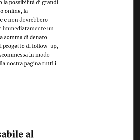
la possibilità di grandi
o online, la
ole e non dovrebbero
rare immediatamente un
ta somma di denaro
il progetto di follow-up,
di scommessa in modo
la nostra pagina tutti i
abile al