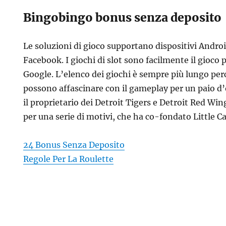
Bingobingo bonus senza deposito
Le soluzioni di gioco supportano dispositivi Andro
Facebook. I giochi di slot sono facilmente il gioco 
Google. L’elenco dei giochi è sempre più lungo perc
possono affascinare con il gameplay per un paio d’o
il proprietario dei Detroit Tigers e Detroit Red Wi
per una serie di motivi, che ha co-fondato Little Ca
24 Bonus Senza Deposito
Regole Per La Roulette