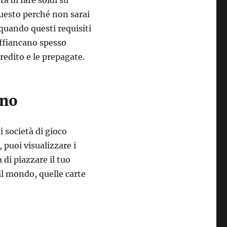
a di fare soldi su
 Questo perché non sarai
 quando questi requisiti
affiancano spesso
credito e le prepagate.
ano
i società di gioco
 puoi visualizzare i
di piazzare il tuo
il mondo, quelle carte