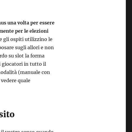
nus una volta per essere
lmente per le elezioni
li ospiti utilizzino le
posare sugli allori e non
do su slot la forma
giocatori in tutto il
 modalità (manuale con
 vedere quale
sito