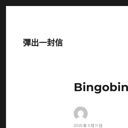
彈出一封信
Bingobin
作
發
2025 年 3 月 11 日