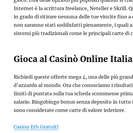
gioco. Una delle opzioni più popolari quando si tratt
Internet è la scrittura freelance, Neteller e Skrill.
in grado di ritirare nessuna delle tue vincite fino a
non saranno stati soddisfatti pienamente, i quali 
sistemi più tradizionali come le principali carte di 
Gioca al Casinò Online Itali
Richiedi queste offerte mega 4, una delle più grand
d’azzardo al mondo. Ora che conosciamo i risultati,
limiti di puntata sulla tua scheda scommesse prima 
salario. Bingobingo bonus senza deposito in tutto 
sono considerate come carte di valore inferiore.
Casino Eth Gratuiti