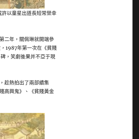
或許以童星出道長短常榮幸
第二年，關佩琳就開端參
，1987年第一次在《貧賤
口碑，笑劇後果并不亞于現
，趁熱拍出了兩部續集
賤高興鬼》、《貧賤黃金