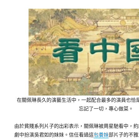
在關佩琳長久的演藝生活中，一起配合最多的演員也恰
忘記了一切，專心做菜。
由於貧賤系列片子的出彩表示，關佩琳被周星馳看中，約
劇中扮演吳君如的妹妹。信任看過這
包養妹
部片子的不雅