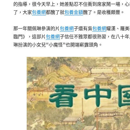
的指導，很今天早上，她差點忍不住衝到席家鬧一場，心
了，大家
包養網
都醜了就
包養金額
醜了。是收穫頗豐。
那一年關佩琳參演的片
包養網
子還有吳
包養網
耀漢、羅美
臨門》，這部片
包養網
子信任不雅眾都很熟習，在八十年
琳扮演的小女兒“小魔怪”也開端嶄露頭角。