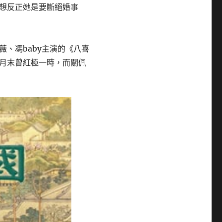
想反正她是要斷絕婚事
薇、馮baby主演的《八喜
月末曾紅極一時，而關佩