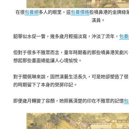
在很
包養網
多人的眼里，這
包養價格
些噴鼻港的金牌綠
演員。
韶華似水促一瞥，幾多歲月輕描淡寫，沖淡了流年，
包養
但對于很多不雅眾而言，童年時期看的那些噴鼻港笑劇片
想起那些畫面總能讓人心境愉悅。
對于關佩琳來說，固然演藝生活長久，可是她卻塑造了很
的時期留下了本身的熒屏印記。
即便歲月轉變了容顏，她照舊清楚的印在不雅眾的記憶
包