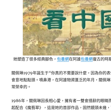
她塑造了很多經典腳色，
包養網
在阿誰
包養網
復古的時
關佩琳1979年誕生于“你真的不需要說什麼，因為你的
會意地點點頭。噴鼻港，在阿誰物資匱乏的年月，關佩琳
常榮幸的。
1986年，關佩琳因長相心愛，擁有者一雙會措辭的眼睛
起配合《魔翡翠》，這是她的首部作品，固然鏡頭未幾，