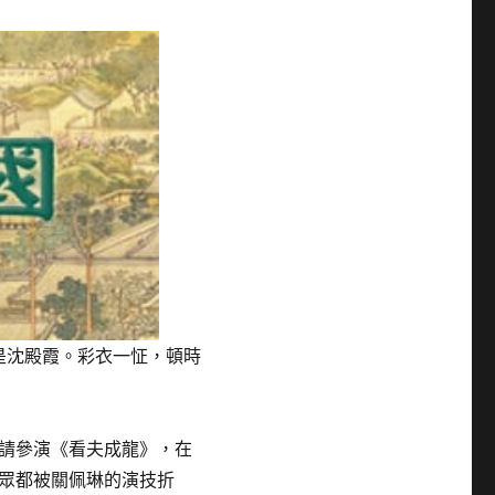
是沈殿霞。彩衣一怔，頓時
請參演《看夫成龍》，在
眾都被關佩琳的演技折