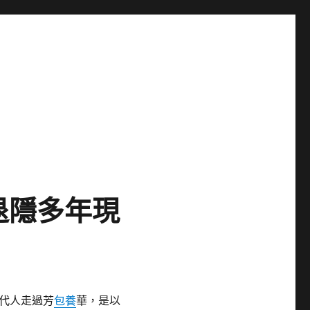
退隱多年現
代人走過芳
包養
華，是以