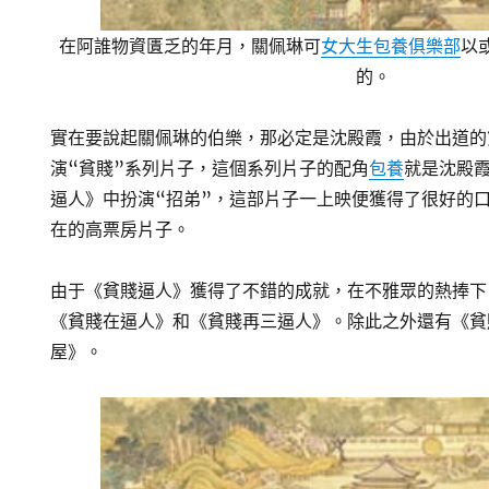
在阿誰物資匱乏的年月，關佩琳可
女大生包養俱樂部
以
的。
實在要說起關佩琳的伯樂，那必定是沈殿霞，由於出道的
演“貧賤”系列片子，這個系列片子的配角
包養
就是沈殿霞
逼人》中扮演“招弟”，這部片子一上映便獲得了很好的
在的高票房片子。
由于《貧賤逼人》獲得了不錯的成就，在不雅眾的熱捧下
《貧賤在逼人》和《貧賤再三逼人》。除此之外還有《貧
屋》。