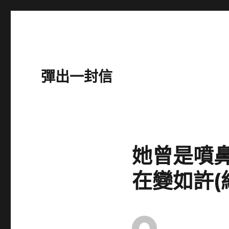
彈出一封信
她曾是噴
在變如許(