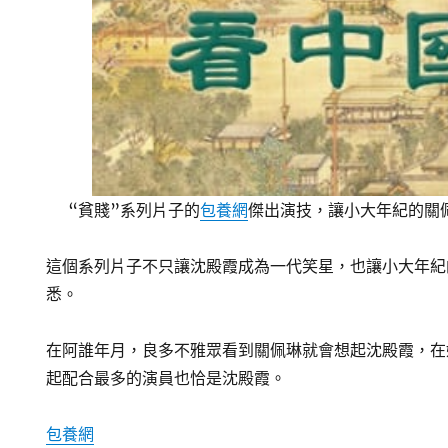
“貧賤”系列片子的
包養網
傑出演技，讓小大年紀的關
這個系列片子不只讓沈殿霞成為一代笑星，也讓小大年紀
悉。
在阿誰年月，良多不雅眾看到關佩琳就會想起沈殿霞，在
起配合最多的演員也恰是沈殿霞。
包養網