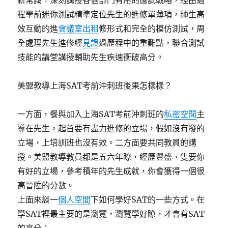
新常識，深刻講授各個部門有用的應試戰略，經由過
程學前迷你測試精準定位先生的進修單薄項，師生高
效互動的進
會議室出租
修形式和完全的模仿測試，周
全處理先生進修經
見證
過歷程中的重難點，聯合測試
技能的講堂講授輔助先生疾速衝破高分。
美盟教導上海SAT考前沖刺班後果怎樣樣？
一方面，餐與加入上海SAT考前沖刺班的
私密空間
主
導在先生，起首要有盡力進修的立場，假如沒有發的
立場，上培訓班也沒有效。二方面要共同教員的講
授。美盟教導教員都是五六年瞭，經歷豐盛，隻要你
有好的立場，參考積年的先生成就，你會獲得一個很
高晉陞的分數。
上面來談一
個人空間
下如何學好SAT的一些方式。在
學SAT裡最主要的是瀏覽，瀏覽學好瞭，才會有SAT