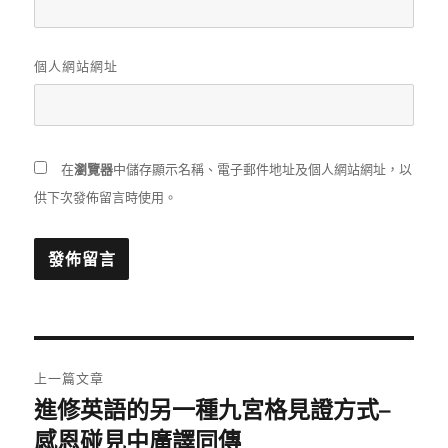
個人網站網址
在
瀏覽器
中儲存顯示名稱、電子郵件地址及個人網站網址，以
供下次發佈留言時使用。
文
上一篇文章
章
進修英語的另一種九宮格見證方式–
上
一
感恩碰見中廣譯同傳
導