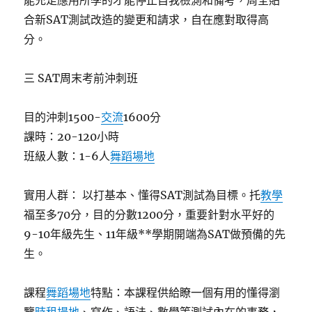
能充足應用所學的才能停止自我檢測和備考，周全貼
合新SAT測試改造的變更和請求，自在應對取得高
分。
三 SAT周末考前沖刺班
目的沖刺1500-
交流
1600分
課時：20-120小時
班級人數：1-6人
舞蹈場地
實用人群： 以打基本、懂得SAT測試為目標。托
教學
福至多70分，目的分數1200分，重要針對水平好的
9-10年級先生、11年級**學期開端為SAT做預備的先
生。
課程
舞蹈場地
特點：本課程供給瞭一個有用的懂得瀏