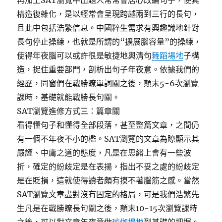
再加上SAT瀏覽中出題人常常會居心改編句子，使其
構造復雜化，是以經常會呈現跨越兩到三行的長句，
且此中包括浩繁信息。中國粹生需求有興趣識地針對
長句停止操練，也就是所謂的“擴展腦容量”的操練，
使得年夜腦可以或許很是敏捷地輿清句
舞蹈場地
子構
造，捉住重要部門，剖析出句子年夜意。依據我們的
經歷，同窗們在戰勝瞭單詞關之後，顛末5-6次瀏覽
課時，基礎就能戰勝長句關。
SAT瀏覽進修方式三：篇章關
看得懂句子和懂得全部段落，甚至整篇文章，之間仍
有一個不年夜不小的檻。SAT瀏覽的文章為瞭顯示其
嚴謹、中庸之道的態度，凡是在思緒上會有一些波
折，確定的紛歧定是在表揚，指出不妥之處的紛歧定
是在貶損，這就使得讀者頗有摸不著腦筋之感。當然
SAT瀏覽文章盡對沒有固定的格局，可是我們浩繁先
生凡是在戰勝瞭長句關之後，顛末10-15次瀏覽課時