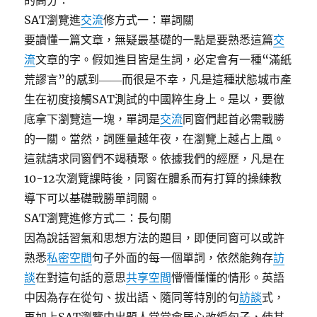
的高分：
SAT瀏覽進
交流
修方式一：單詞關
要讀懂一篇文章，無疑最基礎的一點是要熟悉這篇
交
流
文章的字。假如進目皆是生詞，必定會有一種“滿紙
荒謬言”的感到――而很是不幸，凡是這種狀態城市產
生在初度接觸SAT測試的中國粹生身上。是以，要徹
底拿下瀏覽這一塊，單詞是
交流
同窗們起首必需戰勝
的一關。當然，詞匯量越年夜，在瀏覽上越占上風。
這就請求同窗們不竭積聚。依據我們的經歷，凡是在
10-12次瀏覽課時後，同窗在體系而有打算的操練教
導下可以基礎戰勝單詞關。
SAT瀏覽進修方式二：長句關
因為說話習氣和思想方法的題目，即便同窗可以或許
熟悉
私密空間
句子外面的每一個單詞，依然能夠存
訪
談
在對這句話的意思
共享空間
懵懵懂懂的情形。英語
中因為存在從句、拔出語、隨同等特別的句
訪談
式，