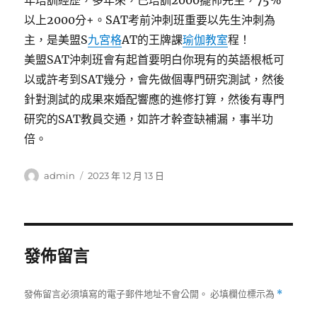
年培訓經歷，多年來，已培訓2000擺佈先生，75%
以上2000分+。SAT考前沖刺班重要以先生沖刺為
主，是美盟S
九宮格
AT的王牌課
瑜伽教室
程！
美盟SAT沖刺班會有起首要明白你現有的英語根柢可
以或許考到SAT幾分，會先做個專門研究測試，然後
針對測試的成果來婚配響應的進修打算，然後有專門
研究的SAT教員交通，如許才幹查缺補漏，事半功
倍。
作
發
admin
2023 年 12 月 13 日
者
佈
日
期:
發佈留言
發佈留言必須填寫的電子郵件地址不會公開。
必填欄位標示為
*