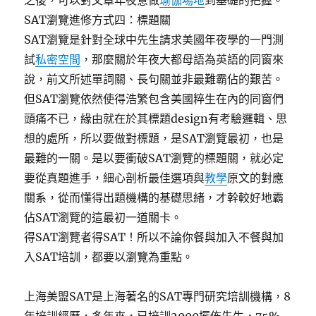
之後，可以對文章年夜意做
瑜伽場地
到基礎的把握。
SAT瀏覽進修方式四：標題關
SAT瀏覽是針對全球中先生請求美國年夜學的一門測
試
私密空間
，那麼關於年夜大都母語為英語的同窗來
說，前文所述單詞關、長句關並非最難霸佔的艱苦。
但SAT瀏覽依然使得浩繁包含美國粹生在內的同窗們
頭痛不已，緣由就在於其標題design有考驗邏輯、思
想的處所，所以要做對標題，是SAT瀏覽最初，也是
最難的一關。是以要衝破SAT瀏覽的標題關，就必定
要從真題進手，細心剖析最佳選項與
教學
原文的對應
關系，從而懂得出題機構的基礎思緒，才幹較好地霸
佔SAT瀏覽的這最初一道關卡。
得SAT瀏覽者得SAT！所以不論你餐與加入不餐與加
入SAT培訓，都要以瀏覽為重點。
上海美盟SAT是上海著名的SAT專門研究培訓機構，8